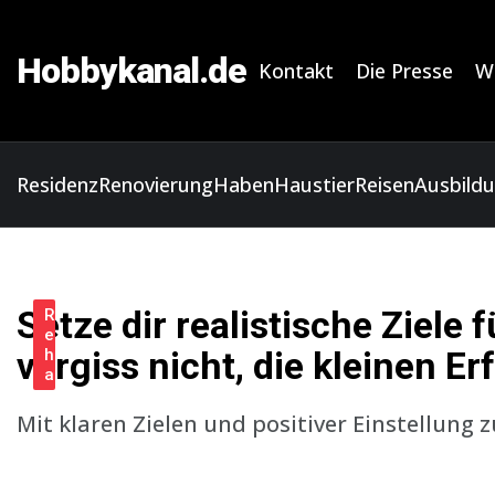
Hobbykanal.de
Kontakt
Die Presse
W
Residenz
Renovierung
Haben
Haustier
Reisen
Ausbild
Setze dir realistische Ziele
R
e
vergiss nicht, die kleinen E
h
a
Mit klaren Zielen und positiver Einstellung