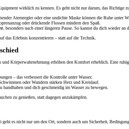
Equipment wirklich zu kennen. Es geht nicht nur darum, das Richtige zu 
hender Atemregler oder eine undichte Maske können die Ruhe unter Was
oprenanzug oder drückende Flossen mindern den Spaß.
er
, besonders nach einer längeren Pause. So kannst du dich wieder an 
uf das Erlebnis konzentrieren – statt auf die Technik.
schied
ess und Körperwahrnehmung erhöhen den Komfort erheblich. Eine ruhige
en – das verbessert die Kontrolle unter Wasser.
Schwimmen oder Wandern stärken Herz und Kreislauf.
 zu handhaben und dich geschmeidig im Wasser zu bewegen.
 Tauchen zu genießen, statt dagegen anzukämpfen.
i geht es nicht nur um den Ort, sondern auch um Sicherheit, Bedingun