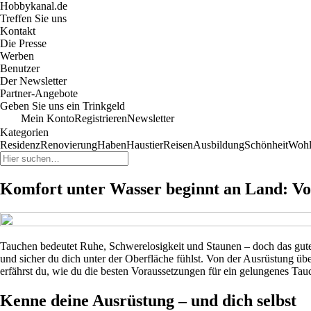
Hobbykanal.de
Treffen Sie uns
Kontakt
Die Presse
Werben
Benutzer
Der Newsletter
Partner-Angebote
Geben Sie uns ein Trinkgeld
Mein Konto
Registrieren
Newsletter
Kategorien
Residenz
Renovierung
Haben
Haustier
Reisen
Ausbildung
Schönheit
Wohl
Komfort unter Wasser beginnt an Land: Vo
Tauchen bedeutet Ruhe, Schwerelosigkeit und Staunen – doch das gute G
und sicher du dich unter der Oberfläche fühlst. Von der Ausrüstung übe
erfährst du, wie du die besten Voraussetzungen für ein gelungenes Tauc
Kenne deine Ausrüstung – und dich selbst