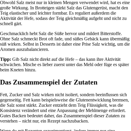
Obwohl Salz meist nur in kleinen Mengen verwendet wird, hat es eine
große Wirkung. In Brotteigen stärkt Salz das Glutengerüst, macht den
Teig elastischer und leichter formbar. Es reguliert außerdem die
Aktivität der Hefe, sodass der Teig gleichmäßig aufgeht und nicht zu
schnell gärt.
Geschmacklich hebt Salz die Süße hervor und mildert Bitterstoffe.
Ohne Salz schmeckt Brot oft fade, und süßes Gebäck kann übermäßig
süß wirken. Selbst in Desserts ist daher eine Prise Salz wichtig, um die
Aromen auszubalancieren.
Tipp:
Gib Salz nicht direkt auf die Hefe – das kann ihre Aktivität
schwächen. Mische es lieber zuerst unter das Mehl oder füge es später
beim Kneten hinzu.
Das Zusammenspiel der Zutaten
Fett, Zucker und Salz wirken nicht isoliert, sondern beeinflussen sich
gegenseitig. Fett kann beispielsweise die Glutenentwicklung bremsen,
die Salz sonst stärkt. Zucker entzieht dem Teig Flüssigkeit, was die
Konsistenz verändert und eine Anpassung der Mehlmenge erfordert.
Gutes Backen bedeutet daher, das Zusammenspiel dieser Zutaten zu
verstehen – nicht nur, ein Rezept nachzubacken.
Wenn du mit Rezepten experimentierst, ändere immer nur eine