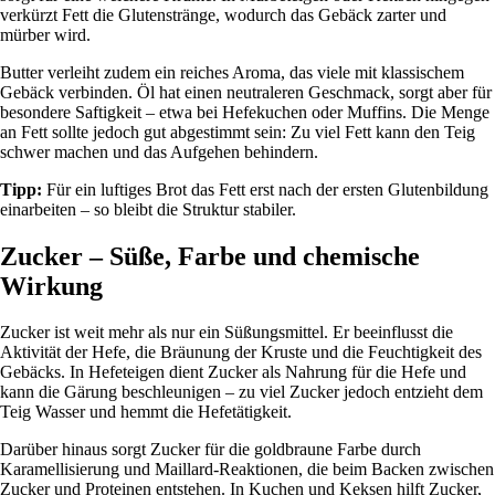
verkürzt Fett die Glutenstränge, wodurch das Gebäck zarter und
mürber wird.
Butter verleiht zudem ein reiches Aroma, das viele mit klassischem
Gebäck verbinden. Öl hat einen neutraleren Geschmack, sorgt aber für
besondere Saftigkeit – etwa bei Hefekuchen oder Muffins. Die Menge
an Fett sollte jedoch gut abgestimmt sein: Zu viel Fett kann den Teig
schwer machen und das Aufgehen behindern.
Tipp:
Für ein luftiges Brot das Fett erst nach der ersten Glutenbildung
einarbeiten – so bleibt die Struktur stabiler.
Zucker – Süße, Farbe und chemische
Wirkung
Zucker ist weit mehr als nur ein Süßungsmittel. Er beeinflusst die
Aktivität der Hefe, die Bräunung der Kruste und die Feuchtigkeit des
Gebäcks. In Hefeteigen dient Zucker als Nahrung für die Hefe und
kann die Gärung beschleunigen – zu viel Zucker jedoch entzieht dem
Teig Wasser und hemmt die Hefetätigkeit.
Darüber hinaus sorgt Zucker für die goldbraune Farbe durch
Karamellisierung und Maillard-Reaktionen, die beim Backen zwischen
Zucker und Proteinen entstehen. In Kuchen und Keksen hilft Zucker,