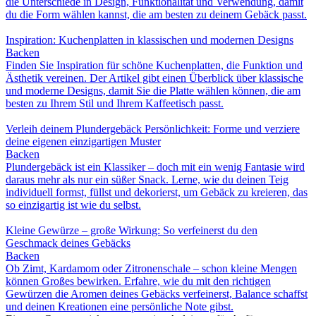
die Unterschiede in Design, Funktionalität und Verwendung, damit
du die Form wählen kannst, die am besten zu deinem Gebäck passt.
Inspiration: Kuchenplatten in klassischen und modernen Designs
Backen
Finden Sie Inspiration für schöne Kuchenplatten, die Funktion und
Ästhetik vereinen. Der Artikel gibt einen Überblick über klassische
und moderne Designs, damit Sie die Platte wählen können, die am
besten zu Ihrem Stil und Ihrem Kaffeetisch passt.
Verleih deinem Plundergebäck Persönlichkeit: Forme und verziere
deine eigenen einzigartigen Muster
Backen
Plundergebäck ist ein Klassiker – doch mit ein wenig Fantasie wird
daraus mehr als nur ein süßer Snack. Lerne, wie du deinen Teig
individuell formst, füllst und dekorierst, um Gebäck zu kreieren, das
so einzigartig ist wie du selbst.
Kleine Gewürze – große Wirkung: So verfeinerst du den
Geschmack deines Gebäcks
Backen
Ob Zimt, Kardamom oder Zitronenschale – schon kleine Mengen
können Großes bewirken. Erfahre, wie du mit den richtigen
Gewürzen die Aromen deines Gebäcks verfeinerst, Balance schaffst
und deinen Kreationen eine persönliche Note gibst.