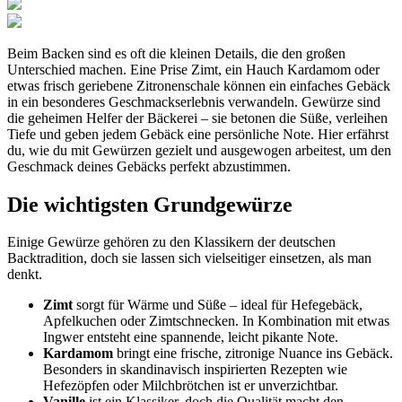
Beim Backen sind es oft die kleinen Details, die den großen
Unterschied machen. Eine Prise Zimt, ein Hauch Kardamom oder
etwas frisch geriebene Zitronenschale können ein einfaches Gebäck
in ein besonderes Geschmackserlebnis verwandeln. Gewürze sind
die geheimen Helfer der Bäckerei – sie betonen die Süße, verleihen
Tiefe und geben jedem Gebäck eine persönliche Note. Hier erfährst
du, wie du mit Gewürzen gezielt und ausgewogen arbeitest, um den
Geschmack deines Gebäcks perfekt abzustimmen.
Die wichtigsten Grundgewürze
Einige Gewürze gehören zu den Klassikern der deutschen
Backtradition, doch sie lassen sich vielseitiger einsetzen, als man
denkt.
Zimt
sorgt für Wärme und Süße – ideal für Hefegebäck,
Apfelkuchen oder Zimtschnecken. In Kombination mit etwas
Ingwer entsteht eine spannende, leicht pikante Note.
Kardamom
bringt eine frische, zitronige Nuance ins Gebäck.
Besonders in skandinavisch inspirierten Rezepten wie
Hefezöpfen oder Milchbrötchen ist er unverzichtbar.
Vanille
ist ein Klassiker, doch die Qualität macht den