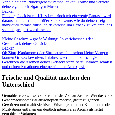
Verleih deinem Plundergebäck Persönlichkeit: Forme und verziere
deine eigenen einzigartigen Muster
Backen
Plundergebäck ist ein Klassiker – doch mit ein wenig Fantasie wird
daraus mehr als nur ein süßer Snack. Lerne, wie du deinen Teig
individuell formst, füllst und dekorierst, um Gebäck zu kreieren, das
so einzigartig ist wie du selbst.
Kleine Gewürze – große Wirkung: So verfeinerst du den
Geschmack deines Gebäcks
Backen
Ob Zimt, Kardamom oder Zitronenschale – schon kleine Mengen
können Großes bewirken. Erfahre, wie du mit den richtigen
Gewürzen die Aromen deines Gebäcks verfeinerst, Balance schaffst
und deinen Kreationen eine persönliche Note gibst.
Frische und Qualität machen den
Unterschied
Gemahlene Gewürze verlieren mit der Zeit an Aroma. Wer das volle
Geschmackspotenzial ausschöpfen möchte, greift zu ganzen
Gewürzen und mahlt sie frisch. Frisch gemahlener Kardamom oder
Muskatnuss entfalten ein deutlich intensiveres Aroma als fertig
gemahlene Varianten.